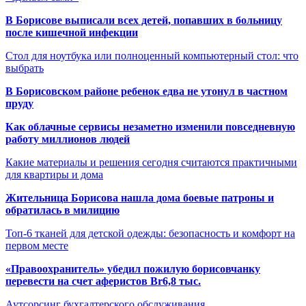
В Борисове выписали всех детей, попавших в больницу
после кишечной инфекции
Стол для ноутбука или полноценный компьютерный стол: что
выбрать
В Борисовском районе ребенок едва не утонул в частном
пруду
Как облачные сервисы незаметно изменили повседневную
работу миллионов людей
Какие материалы и решения сегодня считаются практичными
для квартиры и дома
Жительница Борисова нашла дома боевые патроны и
обратилась в милицию
Топ-6 тканей для детской одежды: безопасность и комфорт на
первом месте
«Правоохранитель» убедил пожилую борисовчанку
перевести на счет аферистов Br6,8 тыс.
Аутсорсинг бухгалтерского обслуживания