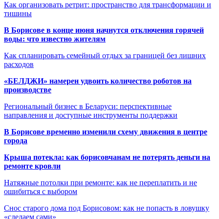
Как организовать ретрит: пространство для трансформации и
тишины
В Борисове в конце июня начнутся отключения горячей
воды: что известно жителям
Как спланировать семейный отдых за границей без лишних
расходов
«БЕЛДЖИ» намерен удвоить количество роботов на
производстве
Региональный бизнес в Беларуси: перспективные
направления и доступные инструменты поддержки
В Борисове временно изменили схему движения в центре
города
Крыша потекла: как борисовчанам не потерять деньги на
ремонте кровли
Натяжные потолки при ремонте: как не переплатить и не
ошибиться с выбором
Снос старого дома под Борисовом: как не попасть в ловушку
«сделаем сами»