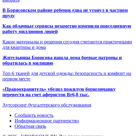
В Борисовском районе ребенок едва не утонул в частном
пруду
Как облачные сервисы незаметно изменили повседневную
работу миллионов людей
Какие материалы и решения сегодня считаются практичными
для квартиры и дома
Жительница Борисова нашла дома боевые патроны и
обратилась в милицию
Топ-6 тканей для детской одежды: безопасность и комфорт на
первом месте
«Правоохранитель» убедил пожилую борисовчанку
перевести на счет аферистов Br6,8 тыс.
Аутсорсинг бухгалтерского обслуживания
Сообщить новость
Информационное партнерство
Обратная связь