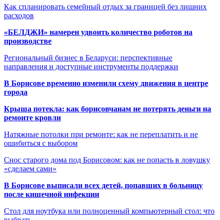
Как спланировать семейный отдых за границей без лишних
расходов
«БЕЛДЖИ» намерен удвоить количество роботов на
производстве
Региональный бизнес в Беларуси: перспективные
направления и доступные инструменты поддержки
В Борисове временно изменили схему движения в центре
города
Крыша потекла: как борисовчанам не потерять деньги на
ремонте кровли
Натяжные потолки при ремонте: как не переплатить и не
ошибиться с выбором
Снос старого дома под Борисовом: как не попасть в ловушку
«сделаем сами»
В Борисове выписали всех детей, попавших в больницу
после кишечной инфекции
Стол для ноутбука или полноценный компьютерный стол: что
выбрать