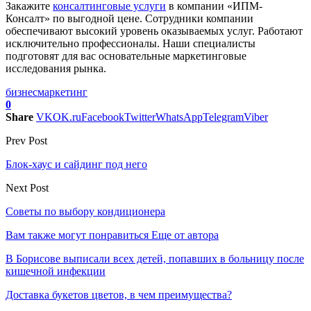
Закажите
консалтинговые услуги
в компании «ИПМ-
Консалт» по выгодной цене. Сотрудники компании
обеспечивают высокий уровень оказываемых услуг. Работают
исключительно профессионалы. Наши специалисты
подготовят для вас основательные маркетинговые
исследования рынка.
бизнес
маркетинг
0
Share
VK
OK.ru
Facebook
Twitter
WhatsApp
Telegram
Viber
Prev Post
Блок-хаус и сайдинг под него
Next Post
Советы по выбору кондиционера
Вам также могут понравиться
Еще от автора
В Борисове выписали всех детей, попавших в больницу после
кишечной инфекции
Доставка букетов цветов, в чем преимущества?