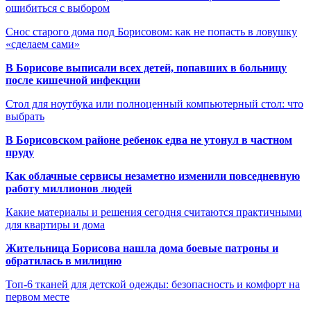
ошибиться с выбором
Снос старого дома под Борисовом: как не попасть в ловушку
«сделаем сами»
В Борисове выписали всех детей, попавших в больницу
после кишечной инфекции
Стол для ноутбука или полноценный компьютерный стол: что
выбрать
В Борисовском районе ребенок едва не утонул в частном
пруду
Как облачные сервисы незаметно изменили повседневную
работу миллионов людей
Какие материалы и решения сегодня считаются практичными
для квартиры и дома
Жительница Борисова нашла дома боевые патроны и
обратилась в милицию
Топ-6 тканей для детской одежды: безопасность и комфорт на
первом месте