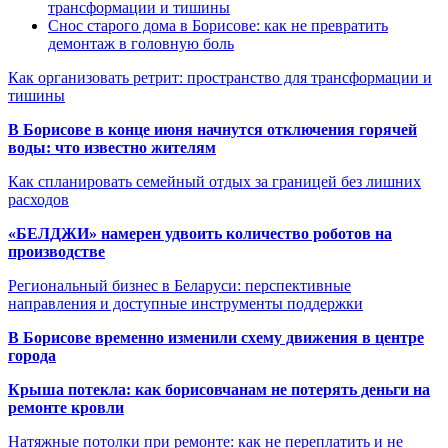
трансформации и тишины
Снос старого дома в Борисове: как не превратить
демонтаж в головную боль
Как организовать ретрит: пространство для трансформации и
тишины
В Борисове в конце июня начнутся отключения горячей
воды: что известно жителям
Как спланировать семейный отдых за границей без лишних
расходов
«БЕЛДЖИ» намерен удвоить количество роботов на
производстве
Региональный бизнес в Беларуси: перспективные
направления и доступные инструменты поддержки
В Борисове временно изменили схему движения в центре
города
Крыша потекла: как борисовчанам не потерять деньги на
ремонте кровли
Натяжные потолки при ремонте: как не переплатить и не